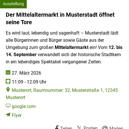
Ausstellung
Tore
Kategorie: Ausstellung
Der Mittelaltermarkt in Musterstadt öffnet
seine Tore
Es wird laut, lebendig und sagenhaft – Musterstadt lädt
alle Bürgerinnen und Bürger sowie Gäste aus der
Umgebung zum großen
Mittelaltermarkt
ein! Vom
12. bis
14. September
verwandelt sich der historische Stadtkern
in ein lebendiges Spektakel vergangener Zeiten.
Datum:
27. März 2026
Uhrzeit:
11:09 - 12:09 Uhr
Musterort, Raumnummer: 32, Musterstraße 1, 12345
Musterort
google.com
Flyer
Posten
Teilen
Mailen