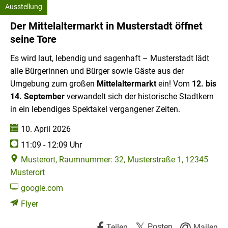
Ausstellung
Tore
Kategorie: Ausstellung
Der Mittelaltermarkt in Musterstadt öffnet
seine Tore
Es wird laut, lebendig und sagenhaft – Musterstadt lädt
alle Bürgerinnen und Bürger sowie Gäste aus der
Umgebung zum großen
Mittelaltermarkt
ein! Vom
12. bis
14. September
verwandelt sich der historische Stadtkern
in ein lebendiges Spektakel vergangener Zeiten.
Datum:
10. April 2026
Uhrzeit:
11:09 - 12:09 Uhr
Musterort, Raumnummer: 32, Musterstraße 1, 12345
Musterort
google.com
Flyer
Posten
Teilen
Mailen