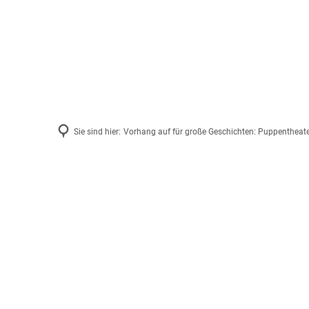
Sie sind hier:
Vorhang auf für große Geschichten: Puppentheater
Vorhang
auf
für
große