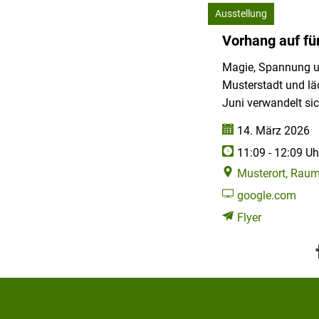
Geschichten:
Ausstellung
Kategorie: Ausstellung
Vorhang auf fü
Puppentheater
Magie, Spannung u
gastiert
Musterstadt und lä
Juni verwandelt si
in
Datum:
14. März 2026
Uhrzeit:
Musterstadt
11:09 - 12:09 Uh
Musterort, Raum
google.com
Flyer