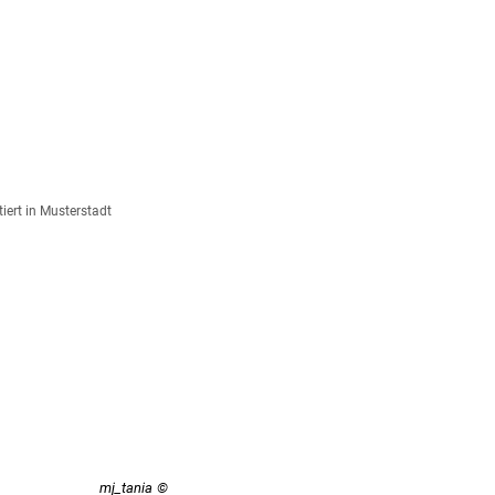
ULTUR & FREIZEIT
WIRTSCHAFT
iert in Musterstadt
mj_tania