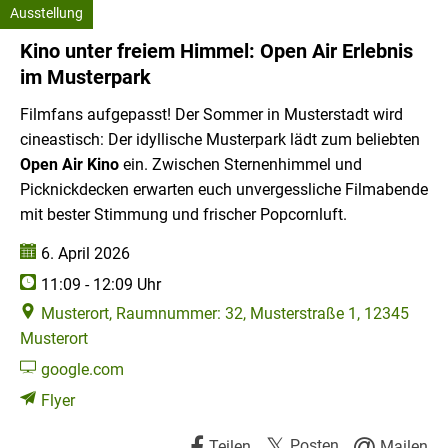
Ausstellung
Erlebnis
Kategorie: Ausstellung
Kino unter freiem Himmel: Open Air Erlebnis
im
im Musterpark
Musterpark
Filmfans aufgepasst! Der Sommer in Musterstadt wird
cineastisch: Der idyllische Musterpark lädt zum beliebten
Open Air Kino
ein. Zwischen Sternenhimmel und
Picknickdecken erwarten euch unvergessliche Filmabende
mit bester Stimmung und frischer Popcornluft.
Datum:
6. April 2026
Uhrzeit:
11:09 - 12:09 Uhr
Musterort, Raumnummer: 32, Musterstraße 1, 12345
Musterort
google.com
Flyer
Posten
Teilen
Mailen